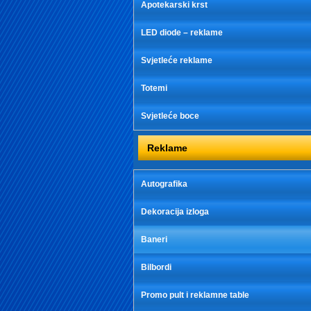
Apotekarski krst
LED diode – reklame
Svjetleće reklame
Totemi
Svjetleće boce
Reklame
Autografika
Dekoracija izloga
Baneri
Bilbordi
Promo pult i reklamne table