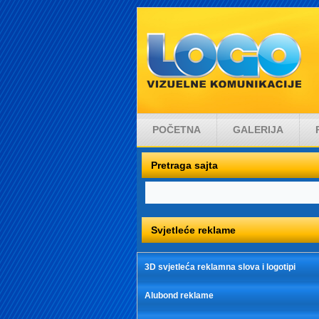
POČETNA
GALERIJA
Pretraga sajta
Svjetleće reklame
3D svjetleća reklamna slova i logotipi
Alubond reklame