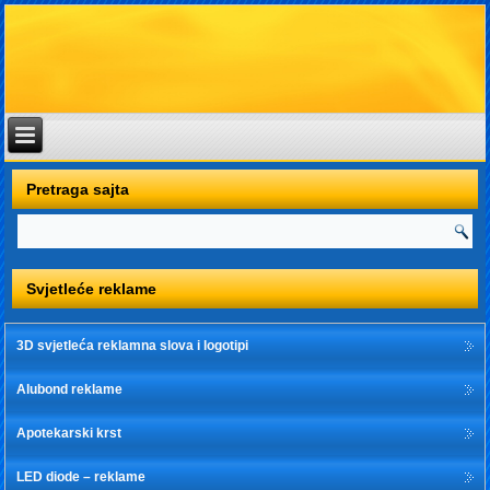
Pretraga sajta
Svjetleće reklame
3D svjetleća reklamna slova i logotipi
Alubond reklame
Apotekarski krst
LED diode – reklame