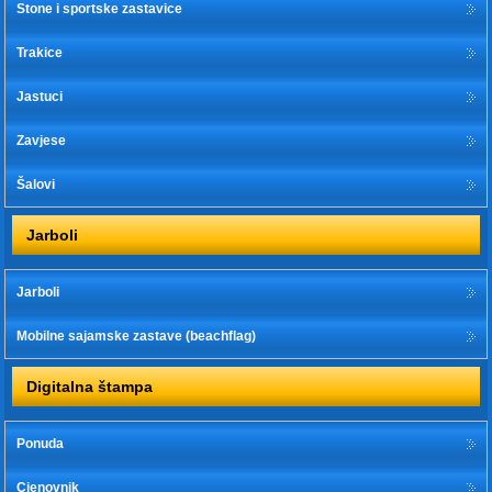
Stone i sportske zastavice
Trakice
Jastuci
Zavjese
Šalovi
Jarboli
Jarboli
Mobilne sajamske zastave (beachflag)
Digitalna štampa
Ponuda
Cjenovnik