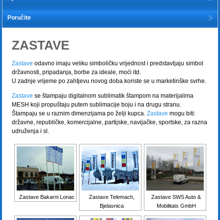
Poručite
ZASTAVE
Zastave
odavno imaju veliku simboličku vrijednost i predstavljaju simbol
državnosti, pripadanja, borbe za ideale, moći itd.
U zadnje vrijeme po zahtjevu novog doba koriste se u marketinške svrhe.
Zastave
se štampaju digitalnom sublimatik štampom na materijalima
MESH koji propuštaju putem sublimacije boju i na drugu stranu.
Štampaju se u raznim dimenzijama po želji kupca.
Zastave
mogu biti:
državne, republičke, komercijalne, partijske, navijačke, sportske, za razna
udruženja i sl.
Zastave Bakarni Lonac
Zastave Telemach,
Zastave SWS Auto &
Bjelasnica
Mobilitats GmbH