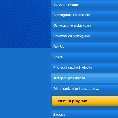
Stirodur reklame
Scenografije i dekoracije
Označavanje u objektima
Proizvodi od pleksiglasa
Roll Up
Stikeri
Privjesci, upaljaci i olovke
Trofeji od pleksiglasa
Distanceri, deko kape, table …
Tekstilni program
Zastave