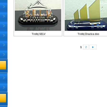
Trofej SELV
Trofej Drazica doo
1
2
►