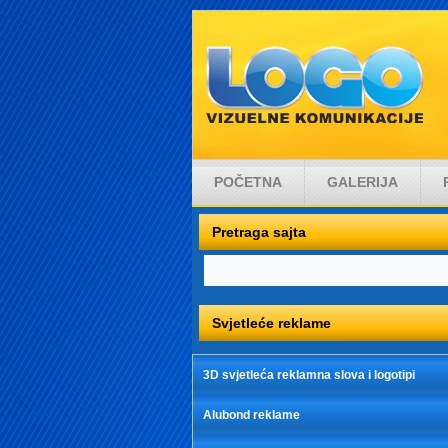
POČETNA
GALERIJA
Pretraga sajta
Svjetleće reklame
3D svjetleća reklamna slova i logotipi
Alubond reklame