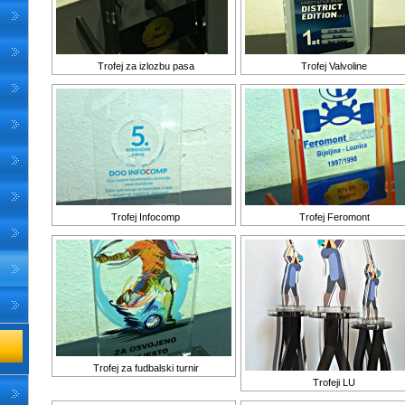
Trofej za izlozbu pasa
Trofej Valvoline
Trofej Infocomp
Trofej Feromont
Trofej za fudbalski turnir
Trofeji LU