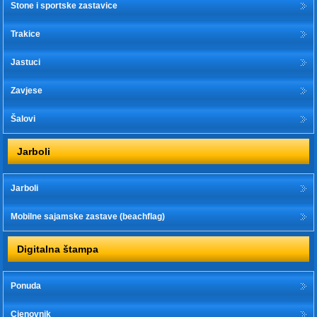
Stone i sportske zastavice
Trakice
Jastuci
Zavjese
Šalovi
Jarboli
Jarboli
Mobilne sajamske zastave (beachflag)
Digitalna štampa
Ponuda
Cjenovnik