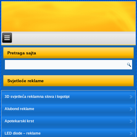
Pretraga sajta
Svjetleće reklame
3D svjetleća reklamna slova i logotipi
Alubond reklame
Apotekarski krst
LED diode – reklame