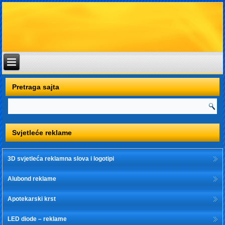
Pretraga sajta
Svjetleće reklame
3D svjetleća reklamna slova i logotipi
Alubond reklame
Apotekarski krst
LED diode – reklame