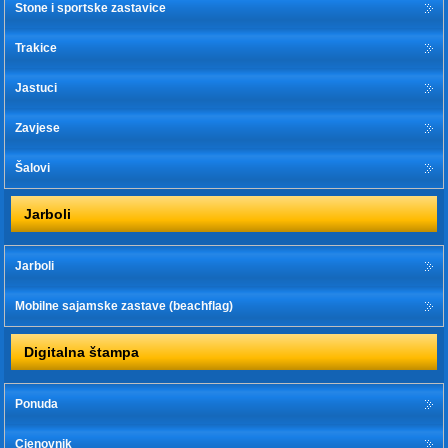
Stone i sportske zastavice
Trakice
Jastuci
Zavjese
Šalovi
Jarboli
Jarboli
Mobilne sajamske zastave (beachflag)
Digitalna štampa
Ponuda
Cjenovnik