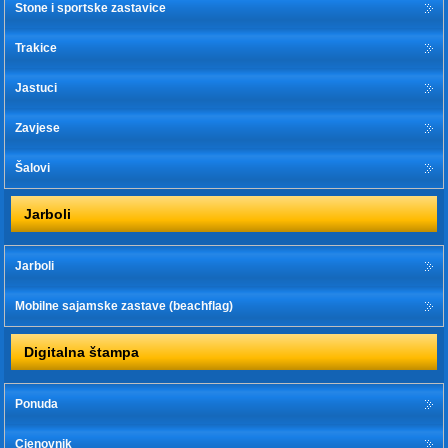
Stone i sportske zastavice
Trakice
Jastuci
Zavjese
Šalovi
Jarboli
Jarboli
Mobilne sajamske zastave (beachflag)
Digitalna štampa
Ponuda
Cjenovnik