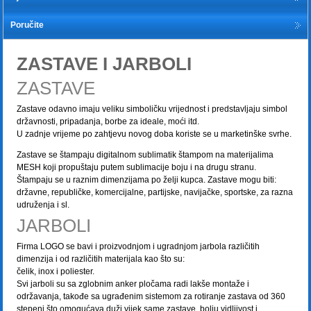
Poručite
ZASTAVE I JARBOLI
ZASTAVE
Zastave odavno imaju veliku simboličku vrijednost i predstavljaju simbol
državnosti, pripadanja, borbe za ideale, moći itd.
U zadnje vrijeme po zahtjevu novog doba koriste se u marketinške svrhe.
Zastave se štampaju digitalnom sublimatik štampom na materijalima
MESH koji propuštaju putem sublimacije boju i na drugu stranu.
Štampaju se u raznim dimenzijama po želji kupca. Zastave mogu biti:
državne, republičke, komercijalne, partijske, navijačke, sportske, za razna
udruženja i sl.
JARBOLI
Firma LOGO se bavi i proizvodnjom i ugradnjom jarbola različitih
dimenzija i od različitih materijala kao što su:
čelik, inox i poliester.
Svi jarboli su sa zglobnim anker pločama radi lakše montaže i
održavanja, takođe sa ugrađenim sistemom za rotiranje zastava od 360
stepeni što omogućava duži vijek same zastave, bolju vidljivost i