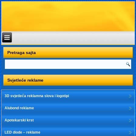
Pretraga sajta
Svjetleće reklame
3D svjetleća reklamna slova i logotipi
Alubond reklame
Apotekarski krst
LED diode – reklame