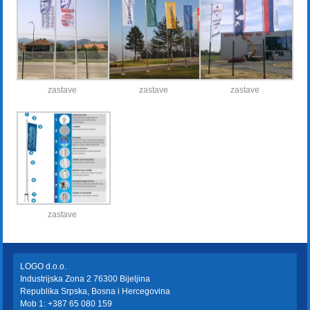
zastave
zastave
zastave
zastave
LOGO d.o.o.
Industrijska Zona 2 76300 Bijeljina
Republika Srpska, Bosna i Hercegovina
Mob 1: +387 65 080 159