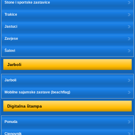
Stone i sportske zastavice
Trakice
Jastuci
Zavjese
Šalovi
Jarboli
Jarboli
Mobilne sajamske zastave (beachflag)
Digitalna štampa
Ponuda
Cjenovnik