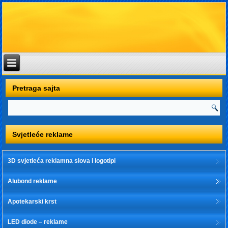
Pretraga sajta
Svjetleće reklame
3D svjetleća reklamna slova i logotipi
Alubond reklame
Apotekarski krst
LED diode – reklame